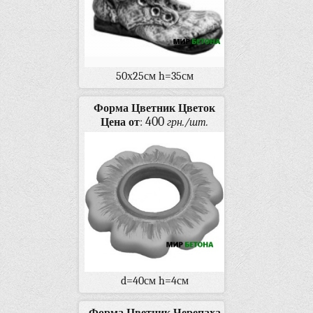
50х25см h=35см
Форма Цветник Цветок
400
Цена от
:
грн./шт.
d=40см h=4см
Форма Цветник Черепаха