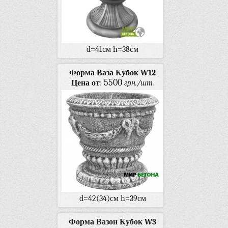
d=41см h=38см
Форма Ваза Кубок W12
5500
Цена от
:
грн./шт.
d=42(34)см h=39см
Форма Вазон Кубок W3