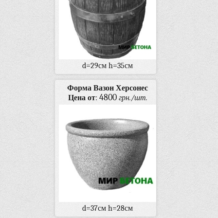
d=29см h=35см
Форма Вазон Херсонес
4800
Цена от
:
грн./шт.
d=37см h=28см