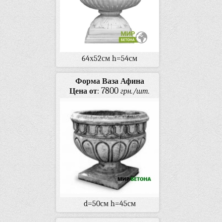
64х52см h=54см
Форма Ваза Афина
7800
Цена от
:
грн./шт.
d=50см h=45см