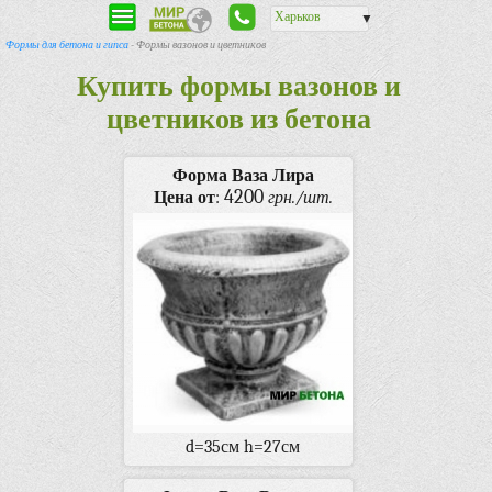
Харьков
▼
Формы для бетона и гипса
- Формы вазонов и цветников
Купить формы вазонов и
цветников из бетона
Форма Ваза Лира
4200
Цена от
:
грн./шт.
d=35см h=27см