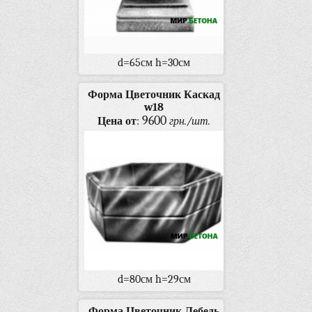
d=65см h=30см
Форма Цветочник Каскад
w18
9600
Цена от
:
грн./шт.
d=80см h=29см
Форма Цветочник Лебедь