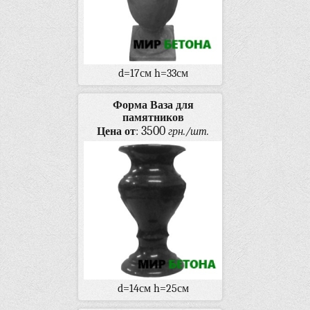
d=17см h=33см
Форма Ваза для
памятников
3500
Цена от
:
грн./шт.
d=14см h=25см