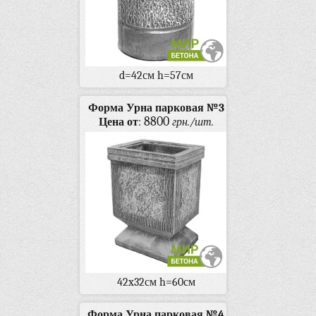
d=42см h=57см
Форма Урна парковая №3
8800
Цена от
:
грн./шт.
42x32см h=60см
Форма Урна парковая №4