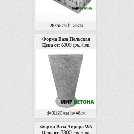
98х48см h=36см
Форма Ваза Польская
6300
Цена от
:
грн./шт.
d=31(20)см h=48см
Форма Ваза Аврора W6
7800
Цена от
:
грн./шт.