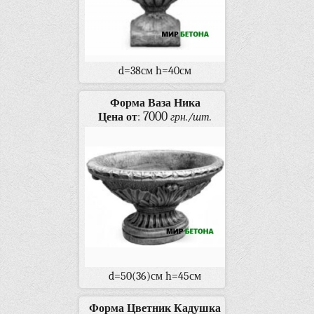
d=38см h=40см
Форма Ваза Ника
7000
Цена от
:
грн./шт.
d=50(36)см h=45см
Форма Цветник Кадушка