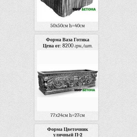
50х50см h=40см
Форма Ваза Готика
8200
Цена от
:
грн./шт.
77х24см h=27см
Форма Цветочник
уличный П-2