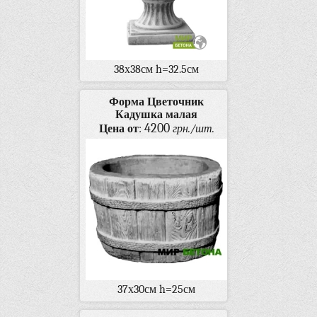
38х38см h=32.5см
Форма Цветочник
Кадушка малая
4200
Цена от
:
грн./шт.
37х30см h=25см