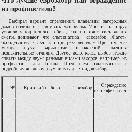
Что лучше еврозабор или ограждение
из профнастила?
Выбирая вариант ограждения, владельцы загородных
домов начинают сравнивать материалы. Многие, планируя
установку кирпичного забора, еще на этапе составления
сметы, понимают, что альтернатива - еврозабор «Фагот»
обойдется им в два, или три раза дешевле. При том, что
между двумя вариантами ограждений имеются
незначительные отличия. Другое дело, когда выбор нужно
сделать между двумя разными видами заборов, например, из
профнастила или бетона. Предлагаем ознакомиться с
подробным анализом двух популярных видов забора.
Ограждение
№
Критерий выбора
Еврозабор
из профнастила
п
ч
о
м