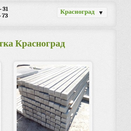
- 31
Красноград
▼
- 73
тка Красноград