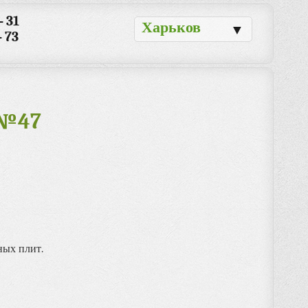
- 31
Харьков
▼
- 73
 №47
ных плит.