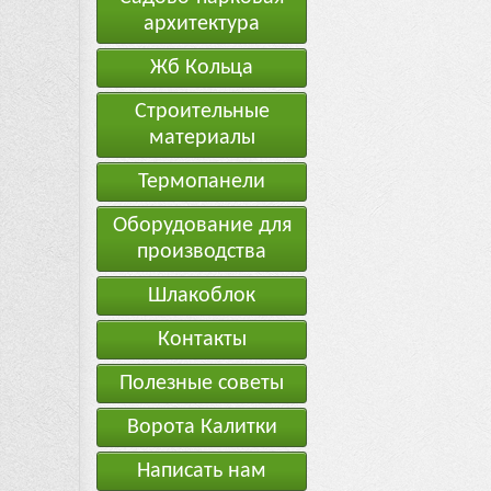
архитектура
Жб Кольца
Строительные
материалы
Термопанели
Оборудование для
производства
Шлакоблок
Контакты
Полезные советы
Ворота Калитки
Написать нам