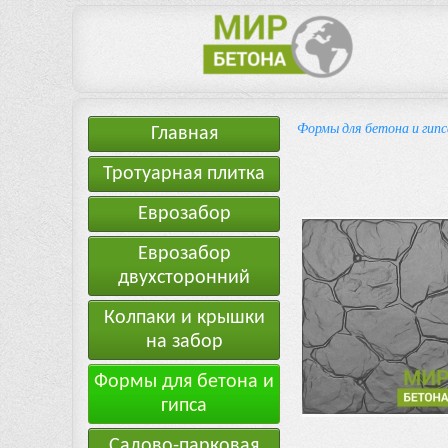
Формы для бетона и гипс
Главная
Тротуарная плитка
Еврозабор
Еврозабор
двухсторонний
Колпаки и крышки
на забор
Формы для бетона и
гипса
Садово-парковая