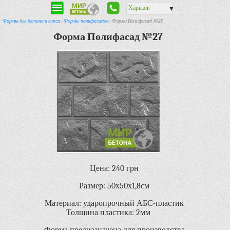
Харьков
▼
Формы для бетона и гипса
-
Формы полифасадов
- Форма Полифасад №27
Форма Полифасад №27
Цена: 240 грн
Размер: 50х50х1,8см
Материал: ударопрочный АБС-пластик
Толщина пластика: 2мм
Форма предназначена для производства