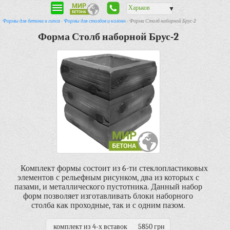
Харьков
▼
Формы для бетона и гипса
-
Формы для столбов и колонн
- Форма Столб наборной Брус-2
Форма Столб наборной Брус-2
Комплект формы состоит из 6-ти стеклопластиковых
элементов с рельефным рисунком, два из которых с
пазами, и металлического пустотника. Данный набор
форм позволяет изготавливать блоки наборного
столба как проходные, так и с одним пазом.
комплект из 4-х вставок
5850 грн