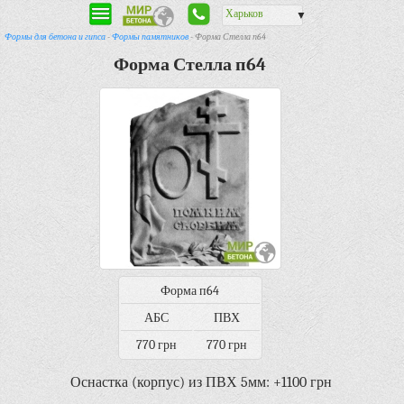
Харьков
▼
Формы для бетона и гипса
-
Формы памятников
- Форма Стелла п64
Форма Стелла п64
Форма п64
АБС
ПВХ
770 грн
770 грн
Оснастка (корпус) из ПВХ 5мм: +1100 грн