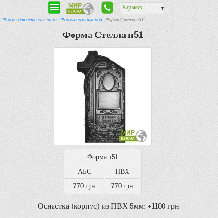
Харьков
▼
Формы для бетона и гипса
-
Формы памятников
- Форма Стелла п51
Форма Стелла п51
Форма п51
АБС
ПВХ
770 грн
770 грн
Оснастка (корпус) из ПВХ 5мм: +1100 грн