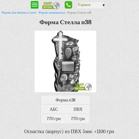
Харьков
▼
Формы для бетона и гипса
-
Формы памятников
- Форма Стелла п38
Форма Стелла п38
Форма п38
АБС
ПВХ
770 грн
770 грн
Оснастка (корпус) из ПВХ 5мм: +1100 грн