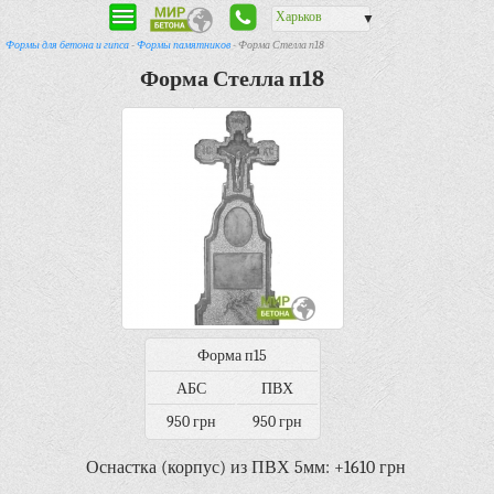
Харьков
▼
Формы для бетона и гипса
-
Формы памятников
- Форма Стелла п18
Форма Стелла п18
Форма п15
АБС
ПВХ
950 грн
950 грн
Оснастка (корпус) из ПВХ 5мм: +1610 грн