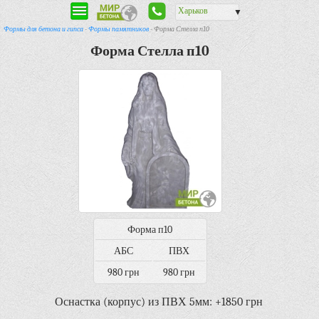
Харьков
▼
Формы для бетона и гипса
-
Формы памятников
- Форма Стелла п10
Форма Стелла п10
Форма п10
АБС
ПВХ
980 грн
980 грн
Оснастка (корпус) из ПВХ 5мм: +1850 грн