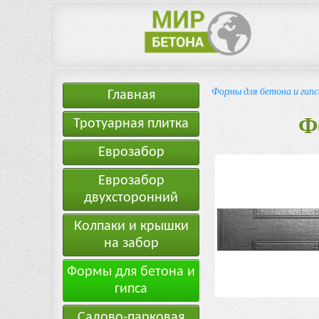
Формы для бетона и гипс
Главная
Ф
Тротуарная плитка
Еврозабор
Еврозабор
двухсторонний
Колпаки и крышки
на забор
Формы для бетона и
гипса
Садово-парковая