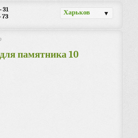
- 31
Харьков
▼
- 73
0
для памятника 10