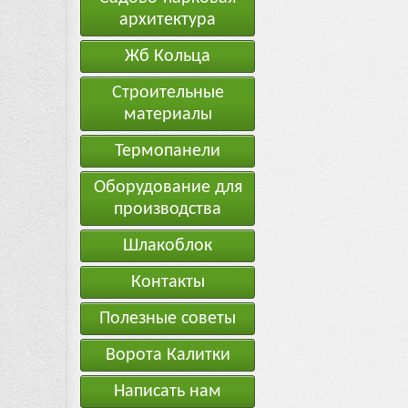
архитектура
Жб Кольца
Строительные
материалы
Термопанели
Оборудование для
производства
Шлакоблок
Контакты
Полезные советы
Ворота Калитки
Написать нам