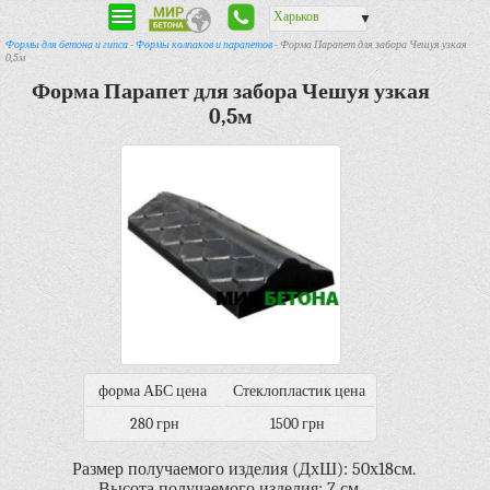
Харьков
▼
Формы для бетона и гипса
-
Формы колпаков и парапетов
- Форма Парапет для забора Чешуя узкая
0,5м
Форма Парапет для забора Чешуя узкая
0,5м
форма АБС цена
Стеклопластик цена
280 грн
1500 грн
Размер получаемого изделия (ДхШ): 50х18см.
Высота получаемого изделия: 7 см.