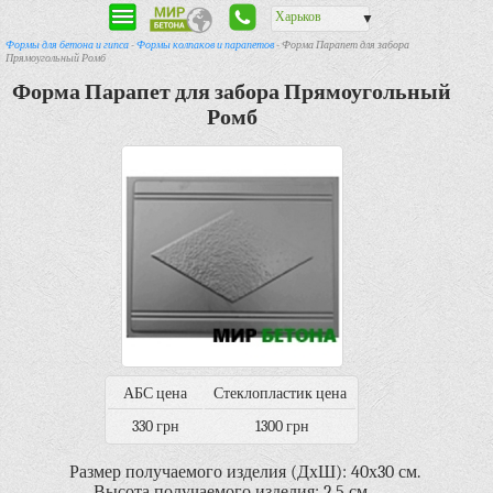
Харьков
▼
Формы для бетона и гипса
-
Формы колпаков и парапетов
- Форма Парапет для забора
Прямоугольный Ромб
Форма Парапет для забора Прямоугольный
Ромб
АБС цена
Стеклопластик цена
330 грн
1300 грн
Размер получаемого изделия (ДхШ): 40х30 см.
Высота получаемого изделия: 2,5 см.