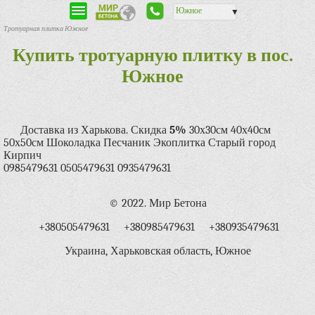
Южное
▼
Тротуарная плитка Южное
Купить тротуарную плитку в пос.
Южное
Доставка из Харькова. Скидка
5%
30х30см 40х40см
50х50см Шоколадка Песчаник Экоплитка Старый город
Кирпич
0985479631 0505479631 0935479631
© 2022. Мир Бетона
+380505479631 +380985479631 +380935479631
Украина, Харьковская область, Южное