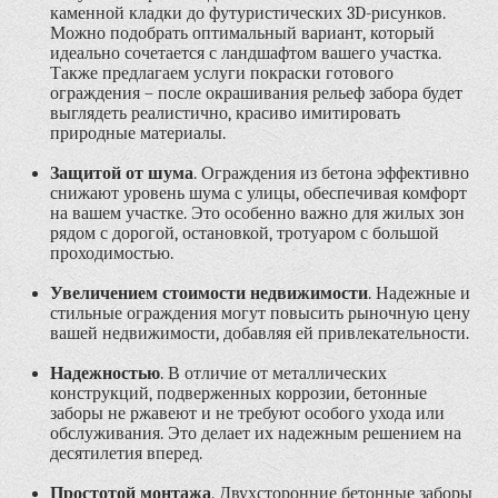
каменной кладки до футуристических 3D-рисунков.
Можно подобрать оптимальный вариант, который
идеально сочетается с ландшафтом вашего участка.
Также предлагаем услуги покраски готового
ограждения – после окрашивания рельеф забора будет
выглядеть реалистично, красиво имитировать
природные материалы.
Защитой от шума
. Ограждения из бетона эффективно
снижают уровень шума с улицы, обеспечивая комфорт
на вашем участке. Это особенно важно для жилых зон
рядом с дорогой, остановкой, тротуаром с большой
проходимостью.
Увеличением стоимости недвижимости
. Надежные и
стильные ограждения могут повысить рыночную цену
вашей недвижимости, добавляя ей привлекательности.
Надежностью
. В отличие от металлических
конструкций, подверженных коррозии, бетонные
заборы не ржавеют и не требуют особого ухода или
обслуживания. Это делает их надежным решением на
десятилетия вперед.
Простотой монтажа
. Двухсторонние бетонные заборы